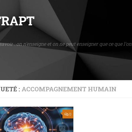
NTRAPT
savoir : on n'enseigne et on ne peut enseigner que ce que l'on 
UETÉ :
ACCOMPAGNEMENT HUMAIN
0