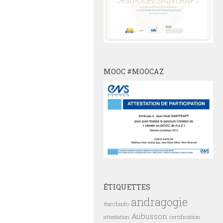
MOOC #MOOCAZ
ÉTIQUETTES
andragogie
#archinfo
Aubusson
certification
attestation