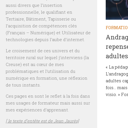
aussi divers que l’insertion
professionnelle, le qualifiant en
Tertiaire, Bâtiment, Tapisserie ou
l’acquisition de compétences clés
FORMATI
(Français – Numérique) et Utilisateur de
Andrag
technologies depuis l’aube d’internet.
repense
Le croisement de ces univers et du
adultes 
territoire rural sur lequel j’interviens (la
Creuse) est au cœur de mes
« La pédago
problématiques et l’utilisation du
L’andragog
numérique en formation, une réflexion
adultes cap
de tous instants.
fois… mais 
visio. » Fo
Ces pages en sont le reflet à la fois dans
mes usages de formateur mais aussi sur
mes expériences d’apprenant.
[ le texte d’entête est de Jean Jaurès]