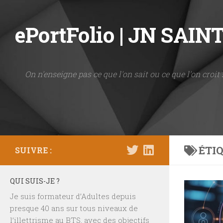
Skip to content
ePortFolio | JN SAI
On n'enseigne pas ce que l'on sait ou ce que l'on croit 
ÉTIQ
SUIVRE :
QUI SUIS-JE ?
Je suis formateur d’Adultes depuis
presque 40 ans sur tous niveaux de
l’illettrisme au BTS, avec des objectifs