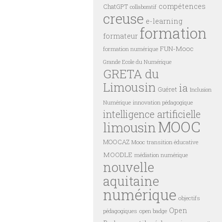
compétences
ChatGPT
collaboratif
creuse
e-learning
formation
formateur
FUN-Mooc
formation numérique
Grande Ecole du Numérique
GRETA du
Limousin
ia
Guéret
Inclusion
innovation pédagogique
Numérique
intelligence artificielle
MOOC
limousin
MOOCAZ
Mooc transition éducative
MOODLE
médiation numérique
nouvelle
aquitaine
numérique
objectifs
Open
pédagogiques
open badge