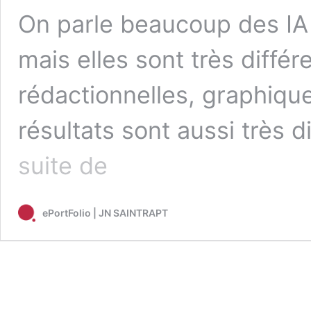
On parle beaucoup des IA
mais elles sont très différ
rédactionnelles, graphique
résultats sont aussi très d
ChatGPT
suite de
ou
Perplexity
?
ePortFolio | JN SAINTRAPT
Duel
d’IA
sur
un
cas
pratique