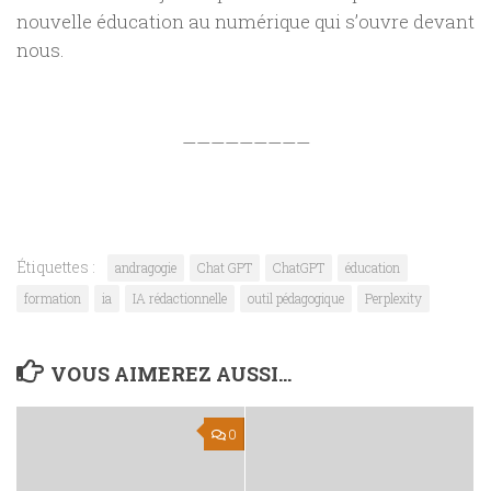
nouvelle éducation au numérique qui s’ouvre devant
nous.
—————————
Étiquettes :
andragogie
Chat GPT
ChatGPT
éducation
formation
ia
IA rédactionnelle
outil pédagogique
Perplexity
VOUS AIMEREZ AUSSI...
0