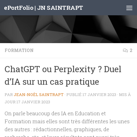
ePortFolio | JN SAINTRAPT
Skip to content
FORMATION
2
ChatGPT ou Perplexity ? Duel
d’IA sur un cas pratique
PAR
JEAN-NOËL SAINTRAPT
· PUBLIÉ
17 JANVIER 2023
· MIS À
JOUR
17 JANVIER 2023
On parle beaucoup des IA en Education et
Formation mais elles sont très différentes les unes
des autres : rédactionnelles, graphiques, de