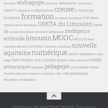
andragogie
Aubusson
#archinfo
certification
attestation
creuse
compétences
e-learning
ChatGPT
collaboratif
formation
formateur
FUN-Mooc
formation numérique
GRETA du Limousin
Guéret
Grande Ecole du Numérique
ia
intelligence
innovation pédagogique
Inclusion Numérique
MOOC
limousin
artificielle
MOOCAZ
Mooc
nouvelle
MOODLE
transition éducative
médiation numérique
numérique
aquitaine
objectifs pédagogiques
open
outils
outil pédagogique
Open Badges
badge
Outils numériques
pédagogie
pédagogiques
réseaux sociaux
Pairagogie
Quiz
vidéo pédagogique
vidéo
Transition éducative
usages du numérique
éducation
évaluation
ePortFolio | JN SAINTRAPT © 2026. Tous droits