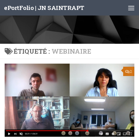
ePortFolio | JN SAINTRAPT
Skip to content
ÉTIQUETÉ :
WEBINAIRE
2