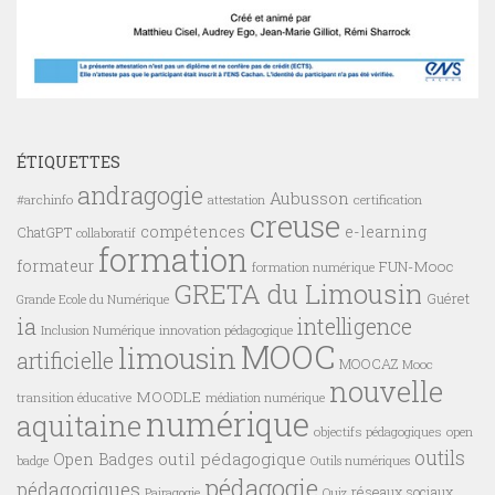
ÉTIQUETTES
andragogie
Aubusson
#archinfo
certification
attestation
creuse
compétences
e-learning
ChatGPT
collaboratif
formation
formateur
FUN-Mooc
formation numérique
GRETA du Limousin
Guéret
Grande Ecole du Numérique
ia
intelligence
innovation pédagogique
Inclusion Numérique
MOOC
limousin
artificielle
MOOCAZ
Mooc
nouvelle
MOODLE
transition éducative
médiation numérique
numérique
aquitaine
objectifs pédagogiques
open
outils
outil pédagogique
Open Badges
badge
Outils numériques
pédagogie
pédagogiques
réseaux sociaux
Pairagogie
Quiz