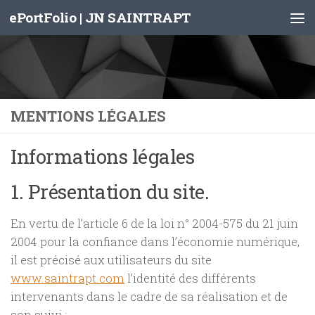
ePortFolio | JN SAINTRAPT
Skip to content
MENTIONS LÉGALES
Informations légales
1. Présentation du site.
En vertu de l’article 6 de la loi n° 2004-575 du 21 juin
2004 pour la confiance dans l’économie numérique,
il est précisé aux utilisateurs du site
www.saintrapt.com
l’identité des différents
intervenants dans le cadre de sa réalisation et de
son suivi :