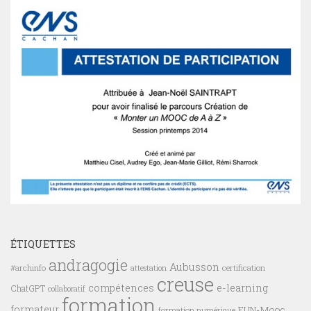
ÉTIQUETTES
andragogie
Aubusson
#archinfo
certification
attestation
creuse
compétences
e-learning
ChatGPT
collaboratif
formation
formateur
FUN-Mooc
formation numérique