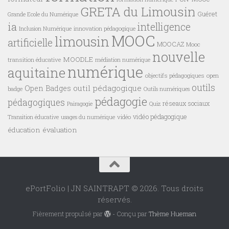
GRETA du Limousin
Guéret
Grande Ecole du Numérique
ia
intelligence
innovation pédagogique
Inclusion Numérique
MOOC
limousin
artificielle
MOOCAZ
Mooc
nouvelle
MOODLE
transition éducative
médiation numérique
numérique
aquitaine
objectifs pédagogiques
open
outils
outil pédagogique
Open Badges
badge
Outils numériques
pédagogie
pédagogiques
réseaux sociaux
Pairagogie
Quiz
vidéo pédagogique
vidéo
Transition éducative
usages du numérique
éducation
évaluation
ePortFolio | JN SAINTRAPT © 2026. Tous droits
réservés.
Fièrement propulsé par
- Conçu par
Thème Hueman