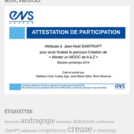
MOOC #MOOCAZ
ÉTIQUETTES
andragogie
Aubusson
#archinfo
certification
attestation
creuse
compétences
e-learning
ChatGPT
collaboratif