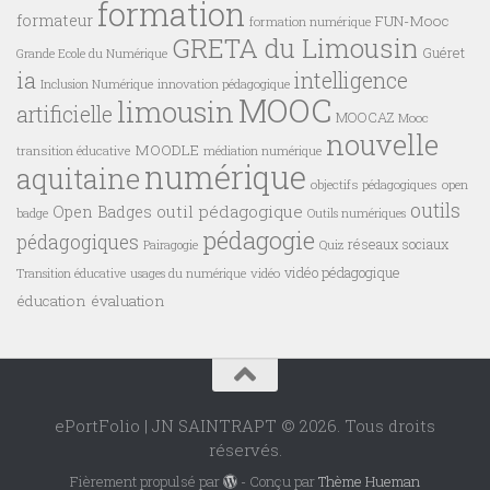
formation
formateur
FUN-Mooc
formation numérique
GRETA du Limousin
Guéret
Grande Ecole du Numérique
ia
intelligence
innovation pédagogique
Inclusion Numérique
MOOC
limousin
artificielle
MOOCAZ
Mooc
nouvelle
MOODLE
transition éducative
médiation numérique
numérique
aquitaine
objectifs pédagogiques
open
outils
outil pédagogique
Open Badges
badge
Outils numériques
pédagogie
pédagogiques
réseaux sociaux
Pairagogie
Quiz
vidéo pédagogique
vidéo
Transition éducative
usages du numérique
éducation
évaluation
ePortFolio | JN SAINTRAPT © 2026. Tous droits
réservés.
Fièrement propulsé par
- Conçu par
Thème Hueman