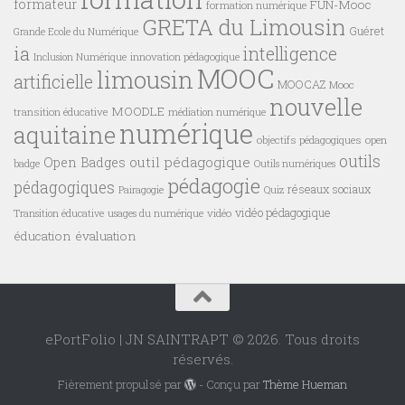
formateur
FUN-Mooc
formation numérique
GRETA du Limousin
Guéret
Grande Ecole du Numérique
ia
intelligence
innovation pédagogique
Inclusion Numérique
MOOC
limousin
artificielle
MOOCAZ
Mooc
nouvelle
MOODLE
transition éducative
médiation numérique
numérique
aquitaine
objectifs pédagogiques
open
outils
outil pédagogique
Open Badges
badge
Outils numériques
pédagogie
pédagogiques
réseaux sociaux
Pairagogie
Quiz
vidéo pédagogique
vidéo
Transition éducative
usages du numérique
éducation
évaluation
ePortFolio | JN SAINTRAPT © 2026. Tous droits
réservés.
Fièrement propulsé par
- Conçu par
Thème Hueman