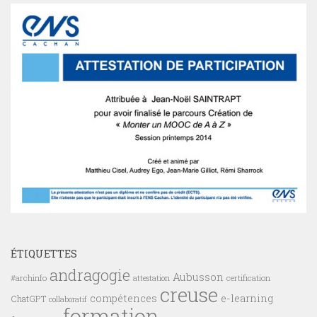
ÉTIQUETTES
andragogie
Aubusson
#archinfo
certification
attestation
creuse
compétences
e-learning
ChatGPT
collaboratif
formation