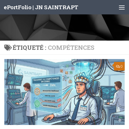
ePortFolio | JN SAINTRAPT
Skip to content
ÉTIQUETÉ :
COMPÉTENCES
0