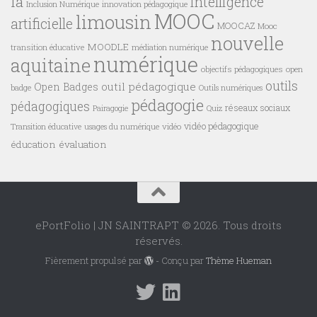
ia
intelligence
innovation pédagogique
Inclusion Numérique
MOOC
limousin
artificielle
MOOCAZ
Mooc
nouvelle
MOODLE
transition éducative
médiation numérique
numérique
aquitaine
objectifs pédagogiques
open
outils
outil pédagogique
Open Badges
badge
Outils numériques
pédagogie
pédagogiques
réseaux sociaux
Pairagogie
Quiz
vidéo pédagogique
vidéo
Transition éducative
usages du numérique
éducation
évaluation
ePortFolio | JN SAINTRAPT © 2026. Tous droits
réservés.
Fièrement propulsé par
- Conçu par
Thème Hueman