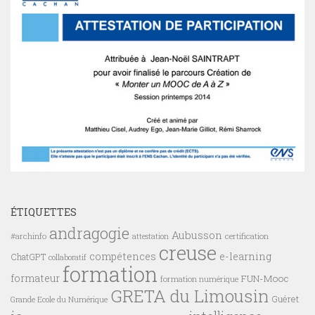
ÉTIQUETTES
andragogie
Aubusson
#archinfo
certification
attestation
creuse
compétences
e-learning
ChatGPT
collaboratif
formation
formateur
FUN-Mooc
formation numérique
GRETA du Limousin
Guéret
Grande Ecole du Numérique