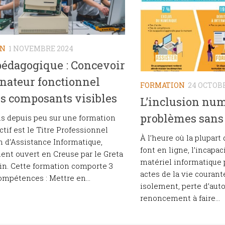
ON
1 NOVEMBRE 2024
pédagogique : Concevoir
nateur fonctionnel
FORMATION
24 OCTOBR
s composants visibles
L’inclusion num
problèmes sans 
ns depuis peu sur une formation
ctif est le Titre Professionnel
À l’heure où la plupar
 d’Assistance Informatique,
font en ligne, l’incapaci
nt ouvert en Creuse par le Greta
matériel informatique 
n. Cette formation comporte 3
actes de la vie courant
ompétences : Mettre en...
isolement, perte d’au
renoncement à faire...