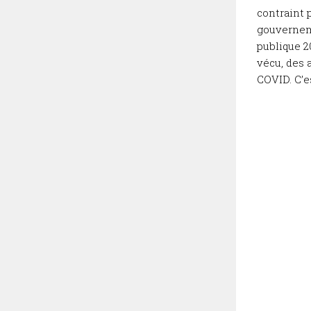
contraint 
gouvernem
publique 2
vécu, des 
COVID. C’es