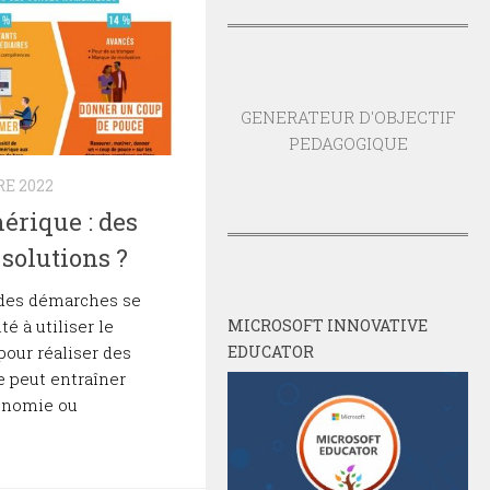
GENERATEUR D'OBJECTIF
PEDAGOGIQUE
E 2022
érique : des
solutions ?
t des démarches se
té à utiliser le
MICROSOFT INNOVATIVE
pour réaliser des
EDUCATOR
e peut entraîner
tonomie ou