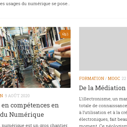
s usages du numérique se pose...
3
FORMATION
/
MOOC
22
De la Médiatio
ON
9 AOÛT 2020
L’illectronisme, un m
 en compétences en
totale de connaissance
à l’utilisation et à la 
 du Numérique
électroniques, fait bea
n numérique est un gros chantier,
moment. Ce néologisme