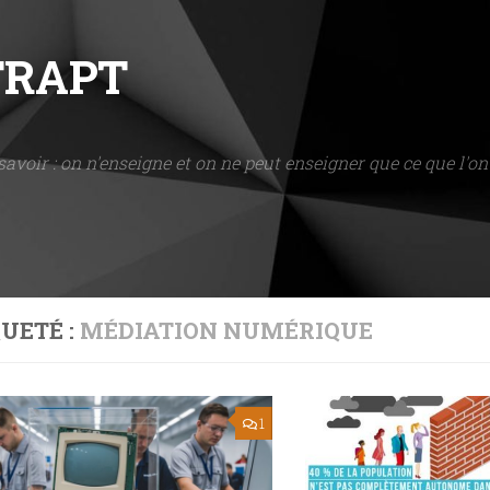
NTRAPT
savoir : on n'enseigne et on ne peut enseigner que ce que l'on 
UETÉ :
MÉDIATION NUMÉRIQUE
1