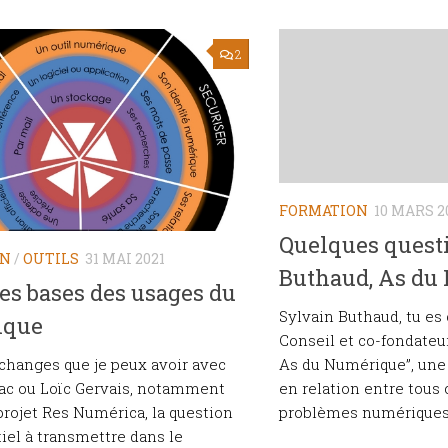
2
FORMATION
10 MARS 2
Quelques quest
ON
/
OUTILS
31 MAI 2021
Buthaud, As du
les bases des usages du
Sylvain Buthaud, tu es
ique
Conseil et co-fondateur
As du Numérique”, une
changes que je peux avoir avec
en relation entre tous 
ac ou Loïc Gervais, notamment
problèmes numériques a
projet Res Numérica, la question
tiel à transmettre dans le