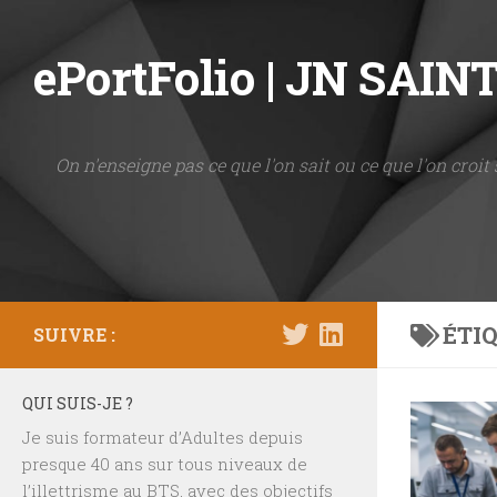
Skip to content
ePortFolio | JN SAI
On n'enseigne pas ce que l'on sait ou ce que l'on croit 
ÉTIQ
SUIVRE :
QUI SUIS-JE ?
Je suis formateur d’Adultes depuis
presque 40 ans sur tous niveaux de
l’illettrisme au BTS, avec des objectifs