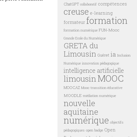
compétences
ChatGPT
collaboratif
creuse
e-learning
formation
formateur
FUN-Mooc
formation numérique
Grande Ecole du Numérique
GRETA du
Limousin
ia
Guéret
Inclusion
innovation pédagogique
Numérique
intelligence artificielle
MOOC
limousin
MOOCAZ
Mooc transition éducative
MOODLE
médiation numérique
nouvelle
aquitaine
numérique
objectifs
Open
pédagogiques
open badge