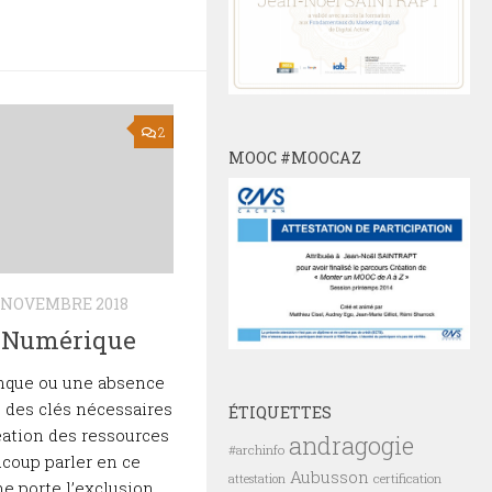
2
MOOC #MOOCAZ
 NOVEMBRE 2018
n Numérique
anque ou une absence
 des clés nécessaires
ÉTIQUETTES
création des ressources
andragogie
#archinfo
ucoup parler en ce
Aubusson
certification
attestation
 porte l’exclusion