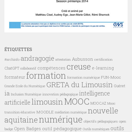
ÉTIQUETTES
andragogie
Aubusson
#archinfo
certification
attestation
creuse
compétences
e-learning
ChatGPT
collaboratif
formation
formateur
FUN-Mooc
formation numérique
GRETA du Limousin
Guéret
Grande Ecole du Numérique
ia
intelligence
innovation pédagogique
Inclusion Numérique
MOOC
limousin
artificielle
MOOCAZ
Mooc
nouvelle
MOODLE
transition éducative
médiation numérique
numérique
aquitaine
objectifs pédagogiques
open
outils
outil pédagogique
Open Badges
badge
Outils numériques