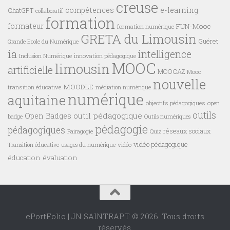
creuse
compétences
e-learning
ChatGPT
collaboratif
formation
formateur
FUN-Mooc
formation numérique
GRETA du Limousin
Guéret
Grande Ecole du Numérique
ia
intelligence
innovation pédagogique
Inclusion Numérique
MOOC
limousin
artificielle
MOOCAZ
Mooc
nouvelle
MOODLE
transition éducative
médiation numérique
numérique
aquitaine
objectifs pédagogiques
open
outils
outil pédagogique
Open Badges
badge
Outils numériques
pédagogie
pédagogiques
réseaux sociaux
Pairagogie
Quiz
vidéo pédagogique
vidéo
Transition éducative
usages du numérique
éducation
évaluation
ePortFolio | JN SAINTRAPT © 2026. Tous droits
réservés.