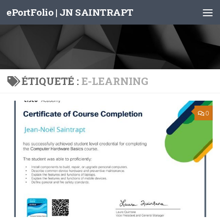
ePortFolio | JN SAINTRAPT
Skip to content
ÉTIQUETÉ :
E-LEARNING
0