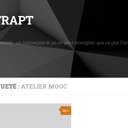
NTRAPT
savoir : on n'enseigne et on ne peut enseigner que ce que l'on 
UETÉ :
ATELIER MOOC
0