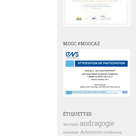
MOOC #MOOCAZ
ÉTIQUETTES
andragogie
#archinfo
Aubusson
certification
attestation