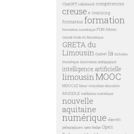
compétences
ChatGPT
collaboratif
creuse
e-learning
formation
formateur
FUN-Mooc
formation numérique
Grande Ecole du Numérique
GRETA du
Limousin
ia
Guéret
Inclusion
innovation pédagogique
Numérique
intelligence artificielle
MOOC
limousin
MOOCAZ
Mooc transition éducative
MOODLE
médiation numérique
nouvelle
aquitaine
numérique
objectifs
Open
pédagogiques
open badge