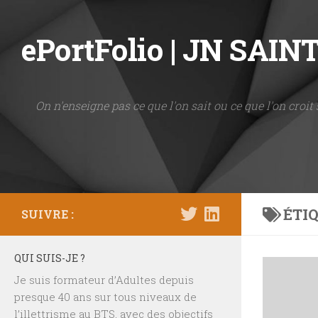
Skip to content
ePortFolio | JN SAI
On n'enseigne pas ce que l'on sait ou ce que l'on croit 
ÉTIQ
SUIVRE :
QUI SUIS-JE ?
Je suis formateur d’Adultes depuis
presque 40 ans sur tous niveaux de
l’illettrisme au BTS, avec des objectifs