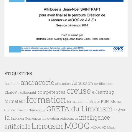
ÉTIQUETTES
andragogie
Aubusson
#archinfo
certification
attestation
creuse
compétences
e-learning
ChatGPT
collaboratif
formation
formateur
FUN-Mooc
formation numérique
GRETA du Limousin
Guéret
Grande Ecole du Numérique
ia
intelligence
innovation pédagogique
Inclusion Numérique
MOOC
limousin
artificielle
MOOCAZ
Mooc