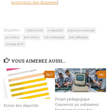
protection des données
]
Étiquettes :
cybersécurité
e-réputation
enjeux du numérique
jeu sérieux
jeux sérieux
ludo-andragogie
ludo-pédagogie
montage de PC
VOUS AIMEREZ AUSSI...
47
1
Projet pédagogique :
Concevoir un ordinateur
Ecrire des objectifs
fonctionnel avec des