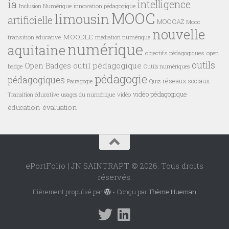
ia
intelligence
innovation pédagogique
Inclusion Numérique
MOOC
limousin
artificielle
MOOCAZ
Mooc
nouvelle
MOODLE
transition éducative
médiation numérique
numérique
aquitaine
objectifs pédagogiques
open
outils
outil pédagogique
Open Badges
badge
Outils numériques
pédagogie
pédagogiques
réseaux sociaux
Pairagogie
Quiz
vidéo pédagogique
vidéo
Transition éducative
usages du numérique
éducation
évaluation
ePortFolio | JN SAINTRAPT © 2026. Tous droits
réservés.
Fièrement propulsé par
- Conçu par
Thème Hueman