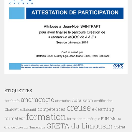
ÉTIQUETTES
andragogie
Aubusson
#archinfo
certification
attestation
creuse
compétences
e-learning
ChatGPT
collaboratif
formation
formateur
FUN-Mooc
formation numérique
GRETA du Limousin
Guéret
Grande Ecole du Numérique