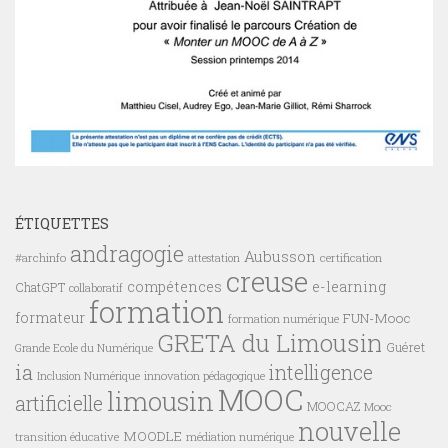
ÉTIQUETTES
andragogie
Aubusson
#archinfo
certification
attestation
creuse
compétences
e-learning
ChatGPT
collaboratif
formation
formateur
FUN-Mooc
formation numérique
GRETA du Limousin
Guéret
Grande Ecole du Numérique
ia
intelligence
innovation pédagogique
Inclusion Numérique
MOOC
limousin
artificielle
MOOCAZ
Mooc
nouvelle
MOODLE
transition éducative
médiation numérique