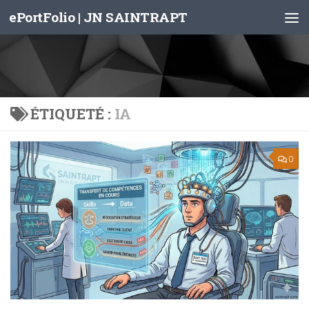
ePortFolio | JN SAINTRAPT
Skip to content
ÉTIQUETÉ :
IA
0