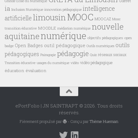
Guéret
Grande Ecole du Numérique
ia
intelligence
innovation pédagogique
Inclusion Numérique
MOOC
limousin
artificielle
MOOCAZ
Mooc
nouvelle
MOODLE
transition éducative
médiation numérique
numérique
aquitaine
objectifs pédagogiques
open
outils
outil pédagogique
Open Badges
badge
Outils numériques
pédagogie
pédagogiques
réseaux sociaux
Pairagogie
Quiz
vidéo pédagogique
vidéo
Transition éducative
usages du numérique
éducation
évaluation
ePortFolio | JN SAINTRAPT © 2026. Tous droits
réservés.
Fièrement propulsé par
- Conçu par
Thème Hueman