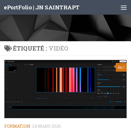
ePortFolio | JN SAINTRAPT
Skip to content
ÉTIQUETÉ :
VIDÉO
0
FORMATION
24 MARS 2026