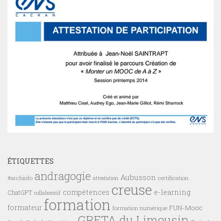
ÉTIQUETTES
andragogie
Aubusson
#archinfo
certification
attestation
creuse
compétences
e-learning
ChatGPT
collaboratif
formation
formateur
FUN-Mooc
formation numérique
GRETA du Limousin