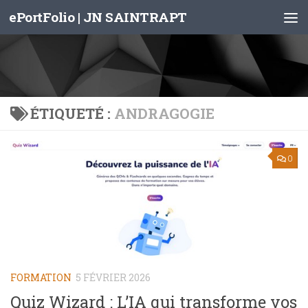
ePortFolio | JN SAINTRAPT
Skip to content
ÉTIQUETÉ :
ANDRAGOGIE
0
FORMATION
5 FÉVRIER 2026
Quiz Wizard : L’IA qui transforme vos