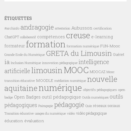
ÉTIQUETTES
andragogie
Aubusson
#archinfo
certification
attestation
creuse
compétences
e-learning
ChatGPT
collaboratif
formation
formateur
FUN-Mooc
formation numérique
GRETA du Limousin
Guéret
Grande Ecole du Numérique
ia
intelligence
innovation pédagogique
Inclusion Numérique
MOOC
limousin
artificielle
MOOCAZ
Mooc
nouvelle
MOODLE
transition éducative
médiation numérique
numérique
aquitaine
objectifs pédagogiques
open
outils
outil pédagogique
Open Badges
badge
Outils numériques
pédagogie
pédagogiques
réseaux sociaux
Pairagogie
Quiz
vidéo pédagogique
vidéo
Transition éducative
usages du numérique
éducation
évaluation