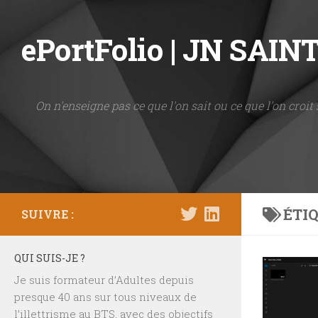
Skip to content
ePortFolio | JN SAI
On n'enseigne pas ce que l'on sait ou ce que l'on croit 
ÉTIQ
SUIVRE :
QUI SUIS-JE ?
Je suis formateur d’Adultes depuis
presque 40 ans sur tous niveaux de
l’illettrisme au BTS, avec des objectifs