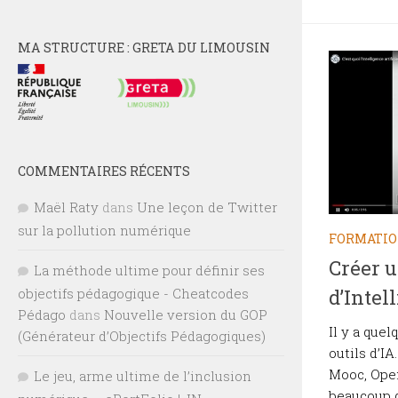
MA STRUCTURE : GRETA DU LIMOUSIN
COMMENTAIRES RÉCENTS
Maël Raty
dans
Une leçon de Twitter
sur la pollution numérique
FORMATI
Créer u
La méthode ultime pour définir ses
objectifs pédagogique - Cheatcodes
d’Intel
Pédago
dans
Nouvelle version du GOP
Il y a que
(Générateur d’Objectifs Pédagogiques)
outils d’IA
Mooc, Open
Le jeu, arme ultime de l’inclusion
beaucoup d