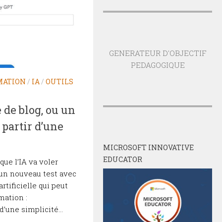
GENERATEUR D'OBJECTIF
PEDAGOGIQUE
MATION
/
IA
/
OUTILS
e de blog, ou un
 partir d’une
MICROSOFT INNOVATIVE
EDUCATOR
que l’IA va voler
 un nouveau test avec
artificielle qui peut
mation :
d’une simplicité...