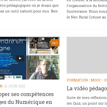
déos pédagogiques où je disais que
l’organisatrice du festi
 pas un outil naturel pour moi. Ben
Souterraine. Nous nous
le Nec Rural Creuse au s
0
FORMATION
/
MOOC
/
O
ON
21 JUIN 2021
La vidéo pédag
pper ses compétences
Suite de mes réflexions
ges du Numérique en
les Quiz, un point sur l