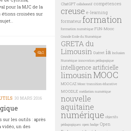
compétences
ChatGPT
collaboratif
val pour la MJC de la
creuse
e-learning
 étions croisées sur
formation
ujet...
formateur
FUN-Mooc
formation numérique
Grande Ecole du Numérique
GRETA du
Limousin
ia
2
Guéret
Inclusion
innovation pédagogique
Numérique
intelligence artificielle
MOOC
limousin
MOOCAZ
Mooc transition éducative
MOODLE
médiation numérique
nouvelle
UTILS
30 MARS 2016
aquitaine
ogique
numérique
objectifs
 sur les outils : après
Open
pédagogiques
open badge
a vidéo, un des