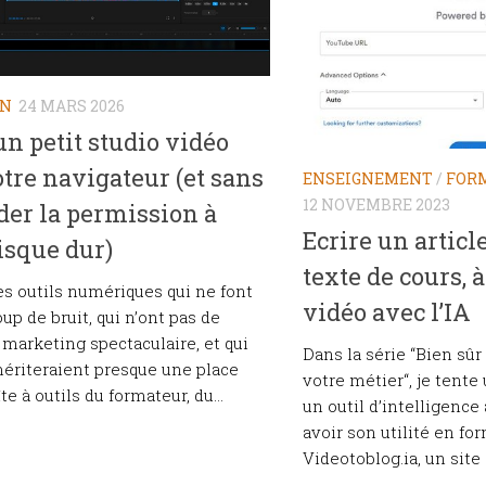
ON
24 MARS 2026
 un petit studio vidéo
tre navigateur (et sans
ENSEIGNEMENT
/
FOR
12 NOVEMBRE 2023
er la permission à
Ecrire un articl
isque dur)
texte de cours, à
des outils numériques qui ne font
vidéo avec l’IA
up de bruit, qui n’ont pas de
arketing spectaculaire, et qui
Dans la série “Bien sûr 
ériteraient presque une place
votre métier“, je tente
te à outils du formateur, du...
un outil d’intelligence 
avoir son utilité en for
Videotoblog.ia, un site 