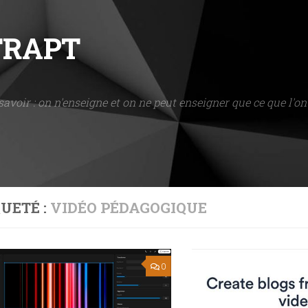
NTRAPT
savoir : on n'enseigne et on ne peut enseigner que ce que l'on 
UETÉ :
VIDÉO PÉDAGOGIQUE
0