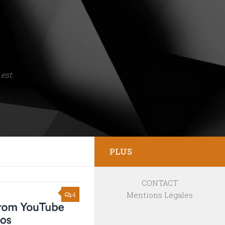
est.
PLUS
CONTACT
Mentions Légales
4