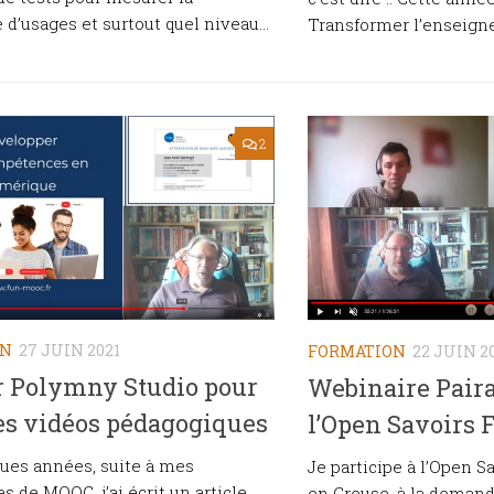
 d’usages et surtout quel niveau...
Transformer l’enseigne
2
ON
27 JUIN 2021
FORMATION
22 JUIN 2
r Polymny Studio pour
Webinaire Paira
es vidéos pédagogiques
l’Open Savoirs 
lques années, suite à mes
Je participe à l’Open S
s de MOOC, j’ai écrit un article
en Creuse, à la demand