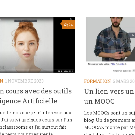
24
ON
1 NOVEMBRE 2023
FORMATION
6 MARS 20
n cours avec des outils
Un lien vers un 
ligence Artificielle
un MOOC
lque temps que je m’intéresse aux
Les MOOCs sont un suj
. J’ai suivi quelques cours sur Fun-
blog. Un de premiers ar
classrooms et j’ai surtout fait
MOOCAZ monté par Mat
e tests pour mesurer la
c’est dire !. Cette anné