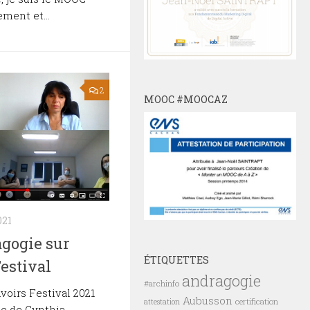
ment et...
2
MOOC #MOOCAZ
021
gogie sur
ÉTIQUETTES
Festival
andragogie
#archinfo
avoirs Festival 2021
Aubusson
certification
attestation
e de Cynthia,