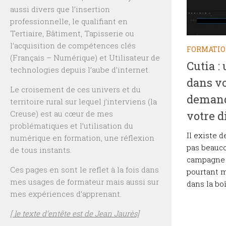
aussi divers que l’insertion
professionnelle, le qualifiant en
Tertiaire, Bâtiment, Tapisserie ou
l’acquisition de compétences clés
FORMATI
(Français – Numérique) et Utilisateur de
Cutia :
technologies depuis l’aube d’internet.
dans vo
Le croisement de ces univers et du
demand
territoire rural sur lequel j’interviens (la
Creuse) est au cœur de mes
votre d
problématiques et l’utilisation du
Il existe 
numérique en formation, une réflexion
pas beauco
de tous instants.
campagne m
Ces pages en sont le reflet à la fois dans
pourtant m
mes usages de formateur mais aussi sur
dans la boî
mes expériences d’apprenant.
[ le texte d’entête est de Jean Jaurès]