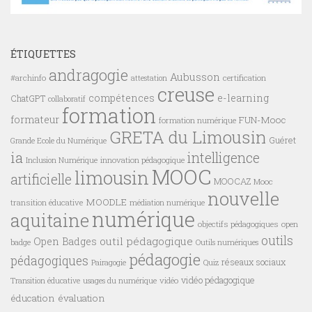
ÉTIQUETTES
andragogie
Aubusson
#archinfo
certification
attestation
creuse
compétences
e-learning
ChatGPT
collaboratif
formation
formateur
FUN-Mooc
formation numérique
GRETA du Limousin
Guéret
Grande Ecole du Numérique
ia
intelligence
innovation pédagogique
Inclusion Numérique
MOOC
limousin
artificielle
MOOCAZ
Mooc
nouvelle
MOODLE
transition éducative
médiation numérique
numérique
aquitaine
objectifs pédagogiques
open
outils
outil pédagogique
Open Badges
badge
Outils numériques
pédagogie
pédagogiques
réseaux sociaux
Pairagogie
Quiz
vidéo pédagogique
vidéo
Transition éducative
usages du numérique
éducation
évaluation