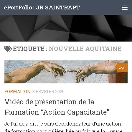
ePortFolio | JN SAINTRAPT
Skip to content
ÉTIQUETÉ :
NOUVELLE AQUITAINE
0
FORMATION
3 FÉVRIER 2020
Vidéo de présentation de la
Formation “Action Capacitante”
Je l’ai déjà dit : je suis Coordonnateur d’une action
de formation particulière, liée au fait que la Creuse