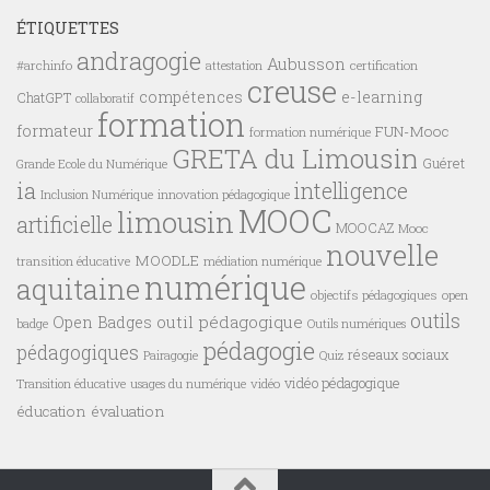
ÉTIQUETTES
andragogie
Aubusson
#archinfo
certification
attestation
creuse
compétences
e-learning
ChatGPT
collaboratif
formation
formateur
FUN-Mooc
formation numérique
GRETA du Limousin
Guéret
Grande Ecole du Numérique
ia
intelligence
innovation pédagogique
Inclusion Numérique
MOOC
limousin
artificielle
MOOCAZ
Mooc
nouvelle
MOODLE
transition éducative
médiation numérique
numérique
aquitaine
objectifs pédagogiques
open
outils
outil pédagogique
Open Badges
badge
Outils numériques
pédagogie
pédagogiques
réseaux sociaux
Pairagogie
Quiz
vidéo pédagogique
vidéo
Transition éducative
usages du numérique
éducation
évaluation