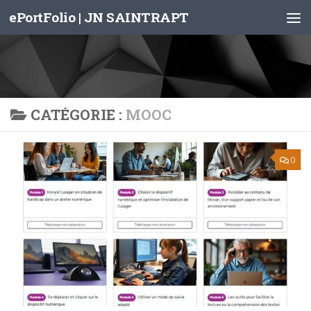
ePortFolio | JN SAINTRAPT
Skip to content
CATÉGORIE :
MOOC
0