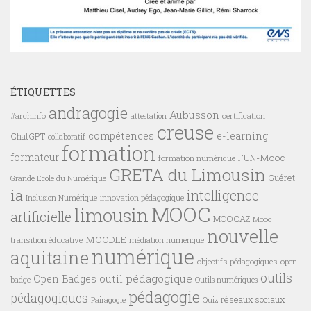
ÉTIQUETTES
andragogie
Aubusson
#archinfo
certification
attestation
creuse
compétences
e-learning
ChatGPT
collaboratif
formation
formateur
FUN-Mooc
formation numérique
GRETA du Limousin
Guéret
Grande Ecole du Numérique
ia
intelligence
innovation pédagogique
Inclusion Numérique
MOOC
limousin
artificielle
MOOCAZ
Mooc
nouvelle
MOODLE
transition éducative
médiation numérique
numérique
aquitaine
objectifs pédagogiques
open
outils
outil pédagogique
Open Badges
badge
Outils numériques
pédagogie
pédagogiques
réseaux sociaux
Pairagogie
Quiz