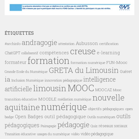
ÉTIQUETTES
andragogie
Aubusson
#archinfo
certification
attestation
creuse
compétences
e-learning
ChatGPT
collaboratif
formation
formateur
FUN-Mooc
formation numérique
GRETA du Limousin
Guéret
Grande Ecole du Numérique
ia
intelligence
innovation pédagogique
Inclusion Numérique
MOOC
limousin
artificielle
MOOCAZ
Mooc
nouvelle
MOODLE
transition éducative
médiation numérique
numérique
aquitaine
objectifs pédagogiques
open
outils
outil pédagogique
Open Badges
badge
Outils numériques
pédagogie
pédagogiques
réseaux sociaux
Pairagogie
Quiz
vidéo pédagogique
vidéo
Transition éducative
usages du numérique