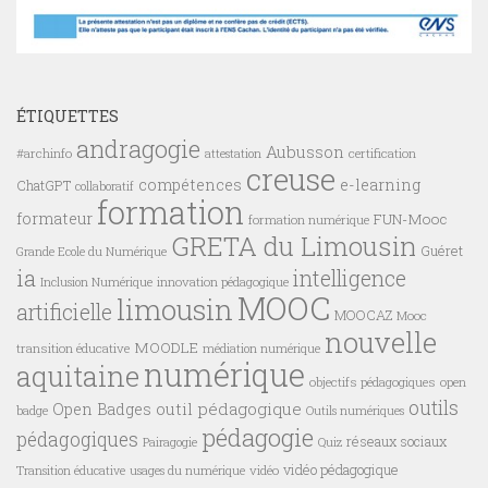
ÉTIQUETTES
andragogie
Aubusson
#archinfo
certification
attestation
creuse
compétences
e-learning
ChatGPT
collaboratif
formation
formateur
FUN-Mooc
formation numérique
GRETA du Limousin
Guéret
Grande Ecole du Numérique
ia
intelligence
innovation pédagogique
Inclusion Numérique
MOOC
limousin
artificielle
MOOCAZ
Mooc
nouvelle
MOODLE
transition éducative
médiation numérique
numérique
aquitaine
objectifs pédagogiques
open
outils
outil pédagogique
Open Badges
badge
Outils numériques
pédagogie
pédagogiques
réseaux sociaux
Pairagogie
Quiz
vidéo pédagogique
vidéo
Transition éducative
usages du numérique