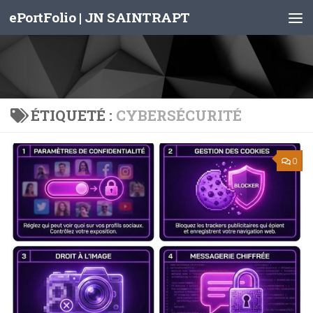
ePortFolio | JN SAINTRAPT
Skip to content
ÉTIQUETÉ :
CYBERSÉCURITÉ
0