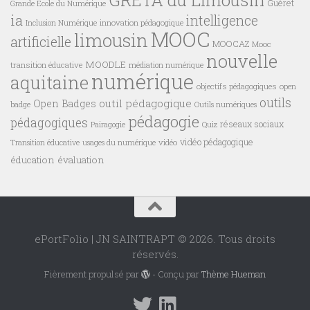
GRETA du Limousin
Guéret
Grande Ecole du Numérique
ia
intelligence
innovation pédagogique
Inclusion Numérique
MOOC
limousin
artificielle
MOOCAZ
Mooc
nouvelle
MOODLE
transition éducative
médiation numérique
numérique
aquitaine
objectifs pédagogiques
open
outils
outil pédagogique
Open Badges
badge
Outils numériques
pédagogie
pédagogiques
réseaux sociaux
Pairagogie
Quiz
vidéo pédagogique
vidéo
Transition éducative
usages du numérique
éducation
évaluation
ePortFolio | JN SAINTRAPT © 2026. Tous droits
réservés.
Fièrement propulsé par
- Conçu par
Thème Hueman