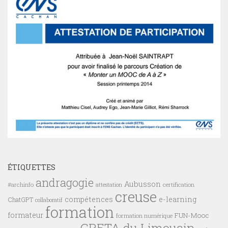
ÉTIQUETTES
andragogie
Aubusson
#archinfo
certification
attestation
creuse
compétences
e-learning
ChatGPT
collaboratif
formation
formateur
FUN-Mooc
formation numérique