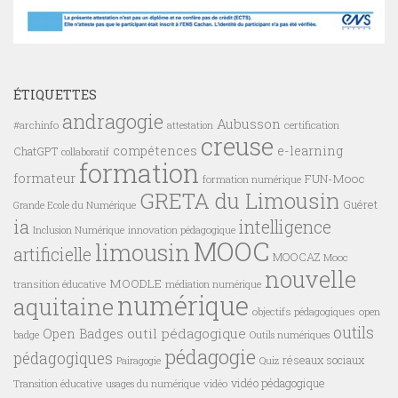
ÉTIQUETTES
andragogie
Aubusson
#archinfo
certification
attestation
creuse
compétences
e-learning
ChatGPT
collaboratif
formation
formateur
FUN-Mooc
formation numérique
GRETA du Limousin
Guéret
Grande Ecole du Numérique
ia
intelligence
innovation pédagogique
Inclusion Numérique
MOOC
limousin
artificielle
MOOCAZ
Mooc
nouvelle
MOODLE
transition éducative
médiation numérique
numérique
aquitaine
objectifs pédagogiques
open
outils
outil pédagogique
Open Badges
badge
Outils numériques
pédagogie
pédagogiques
réseaux sociaux
Pairagogie
Quiz
vidéo pédagogique
vidéo
Transition éducative
usages du numérique