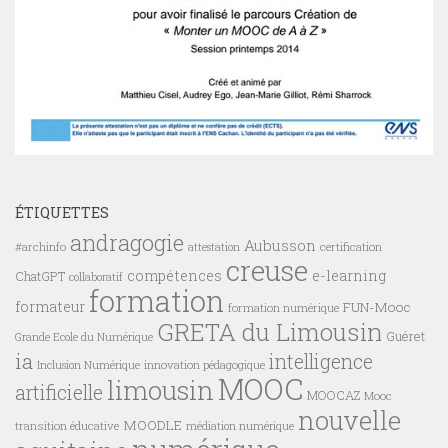
ÉTIQUETTES
andragogie
Aubusson
#archinfo
certification
attestation
creuse
compétences
e-learning
ChatGPT
collaboratif
formation
formateur
FUN-Mooc
formation numérique
GRETA du Limousin
Guéret
Grande Ecole du Numérique
ia
intelligence
innovation pédagogique
Inclusion Numérique
MOOC
limousin
artificielle
MOOCAZ
Mooc
nouvelle
MOODLE
transition éducative
médiation numérique