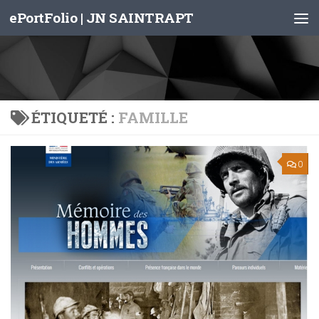
ePortFolio | JN SAINTRAPT
Skip to content
ÉTIQUETÉ :
FAMILLE
0