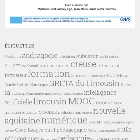
ÉTIQUETTES
andragogie
Aubusson
#archinfo
certification
attestation
creuse
compétences
e-learning
ChatGPT
collaboratif
formation
formateur
FUN-Mooc
formation numérique
GRETA du Limousin
Guéret
Grande Ecole du Numérique
ia
intelligence
innovation pédagogique
Inclusion Numérique
MOOC
limousin
artificielle
MOOCAZ
Mooc
nouvelle
MOODLE
transition éducative
médiation numérique
numérique
aquitaine
objectifs pédagogiques
open
outils
outil pédagogique
Open Badges
badge
Outils numériques
pédagogie
pédagogiques
réseaux sociaux
Pairagogie
Quiz