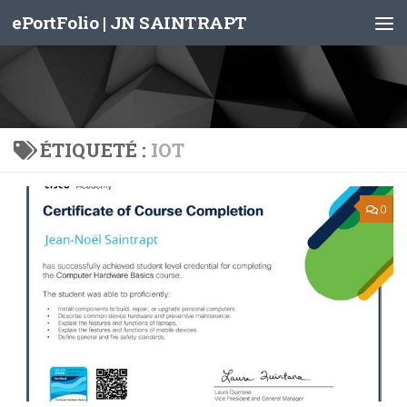
ePortFolio | JN SAINTRAPT
Skip to content
ÉTIQUETÉ :
IOT
0