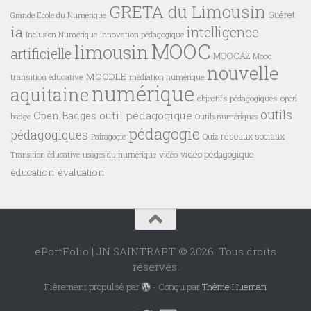
GRETA du Limousin
Guéret
Grande Ecole du Numérique
ia
intelligence
innovation pédagogique
Inclusion Numérique
MOOC
limousin
artificielle
MOOCAZ
Mooc
nouvelle
MOODLE
transition éducative
médiation numérique
numérique
aquitaine
objectifs pédagogiques
open
outils
outil pédagogique
Open Badges
badge
Outils numériques
pédagogie
pédagogiques
réseaux sociaux
Pairagogie
Quiz
vidéo pédagogique
vidéo
Transition éducative
usages du numérique
éducation
évaluation
ePortFolio | JN SAINTRAPT © 2026. Tous droits
réservés.
Fièrement propulsé par
- Conçu par
Thème Hueman