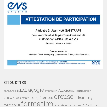
ÉTIQUETTES
andragogie
Aubusson
#archinfo
certification
attestation
creuse
compétences
e-learning
ChatGPT
collaboratif
formation
formateur
FUN-Mooc
formation numérique