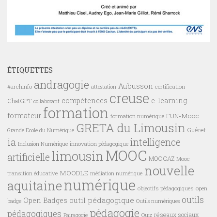
ÉTIQUETTES
andragogie
Aubusson
#archinfo
certification
attestation
creuse
compétences
e-learning
ChatGPT
collaboratif
formation
formateur
FUN-Mooc
formation numérique
GRETA du Limousin
Guéret
Grande Ecole du Numérique
ia
intelligence
innovation pédagogique
Inclusion Numérique
MOOC
limousin
artificielle
MOOCAZ
Mooc
nouvelle
MOODLE
transition éducative
médiation numérique
numérique
aquitaine
objectifs pédagogiques
open
outils
outil pédagogique
Open Badges
badge
Outils numériques
pédagogie
pédagogiques
réseaux sociaux
Pairagogie
Quiz