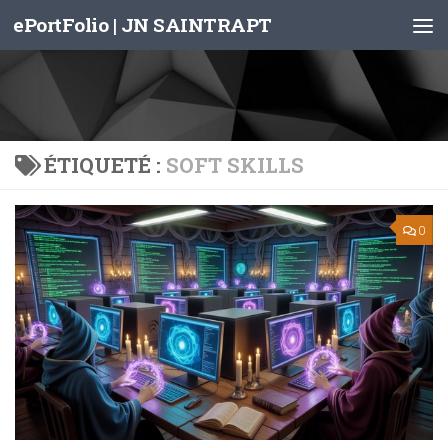
ePortFolio | JN SAINTRAPT
Skip to content
ÉTIQUETÉ :
SOFT SKILLS
0