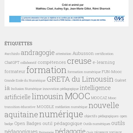
ÉTIQUETTES
andragogie
Aubusson
#archinfo
certification
attestation
creuse
compétences
e-learning
ChatGPT
collaboratif
formation
formateur
FUN-Mooc
formation numérique
GRETA du Limousin
Guéret
Grande Ecole du Numérique
ia
intelligence
innovation pédagogique
Inclusion Numérique
MOOC
limousin
artificielle
MOOCAZ
Mooc
nouvelle
MOODLE
transition éducative
médiation numérique
numérique
aquitaine
objectifs pédagogiques
open
outils
outil pédagogique
Open Badges
badge
Outils numériques
pédagogie
pédagogiques
réseaux sociaux
Pairagogie
Quiz