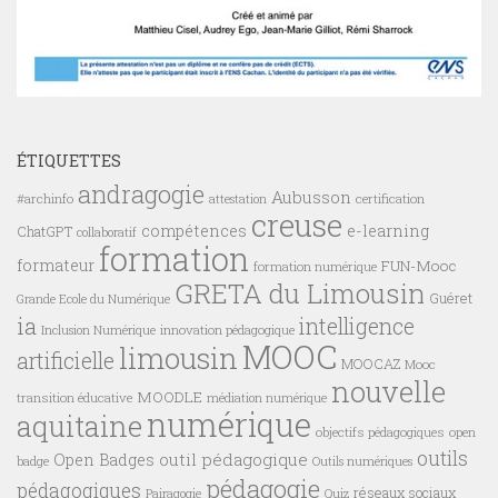
ÉTIQUETTES
andragogie
Aubusson
#archinfo
certification
attestation
creuse
compétences
e-learning
ChatGPT
collaboratif
formation
formateur
FUN-Mooc
formation numérique
GRETA du Limousin
Guéret
Grande Ecole du Numérique
ia
intelligence
innovation pédagogique
Inclusion Numérique
MOOC
limousin
artificielle
MOOCAZ
Mooc
nouvelle
MOODLE
transition éducative
médiation numérique
numérique
aquitaine
objectifs pédagogiques
open
outils
outil pédagogique
Open Badges
badge
Outils numériques
pédagogie
pédagogiques
réseaux sociaux
Pairagogie
Quiz