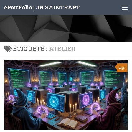
ePortFolio | JN SAINTRAPT
Skip to content
ÉTIQUETÉ :
ATELIER
0