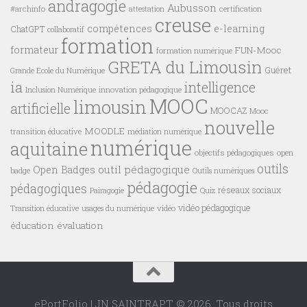
andragogie
Aubusson
#archinfo
certification
attestation
creuse
compétences
e-learning
ChatGPT
collaboratif
formation
formateur
FUN-Mooc
formation numérique
GRETA du Limousin
Guéret
Grande Ecole du Numérique
ia
intelligence
innovation pédagogique
Inclusion Numérique
MOOC
limousin
artificielle
MOOCAZ
Mooc
nouvelle
MOODLE
transition éducative
médiation numérique
numérique
aquitaine
objectifs pédagogiques
open
outils
outil pédagogique
Open Badges
badge
Outils numériques
pédagogie
pédagogiques
réseaux sociaux
Pairagogie
Quiz
vidéo pédagogique
vidéo
Transition éducative
usages du numérique
éducation
évaluation
ePortFolio | JN SAINTRAPT © 2026. Tous droits