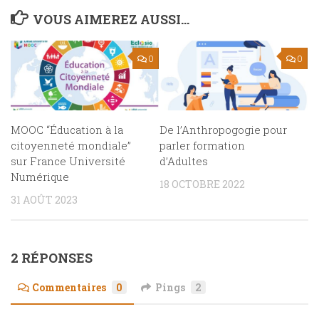
VOUS AIMEREZ AUSSI...
0
0
MOOC “Éducation à la
De l’Anthropogogie pour
citoyenneté mondiale”
parler formation
sur France Université
d’Adultes
Numérique
18 OCTOBRE 2022
31 AOÛT 2023
2 RÉPONSES
Commentaires
0
Pings
2