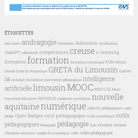
ÉTIQUETTES
andragogie
Aubusson
#archinfo
certification
attestation
creuse
compétences
e-learning
ChatGPT
collaboratif
formation
formateur
FUN-Mooc
formation numérique
GRETA du Limousin
Guéret
Grande Ecole du Numérique
ia
intelligence
innovation pédagogique
Inclusion Numérique
MOOC
limousin
artificielle
MOOCAZ
Mooc
nouvelle
MOODLE
transition éducative
médiation numérique
numérique
aquitaine
objectifs pédagogiques
open
outils
outil pédagogique
Open Badges
badge
Outils numériques
pédagogie
pédagogiques
réseaux sociaux
Pairagogie
Quiz
vidéo pédagogique
vidéo
Transition éducative
usages du numérique