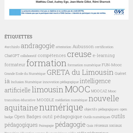
ÉTIQUETTES
andragogie
Aubusson
#archinfo
certification
attestation
creuse
compétences
e-learning
ChatGPT
collaboratif
formation
formateur
FUN-Mooc
formation numérique
GRETA du Limousin
Guéret
Grande Ecole du Numérique
ia
intelligence
innovation pédagogique
Inclusion Numérique
MOOC
limousin
artificielle
MOOCAZ
Mooc
nouvelle
MOODLE
transition éducative
médiation numérique
numérique
aquitaine
objectifs pédagogiques
open
outils
outil pédagogique
Open Badges
badge
Outils numériques
pédagogie
pédagogiques
réseaux sociaux
Pairagogie
Quiz
vidéo pédagogique