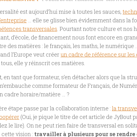
ersalité est aujourd’hui mise à toutes les sauces,
techn
’entreprise
… elle se glisse bien évidemment dans la f
étences transversales
. Pourtant notre culture et nos 
ant, d’école, de financement nous font encore en gran
re des matières : le français, les maths, le numérique 
nd l’Europe veut créer
un cadre de référence sur le
tous, elle y réinscrit ces matières.
en tant que formateur, s’en détacher alors que la st
e m’embauche comme formateur de Français, de Numériq
n cadre horaire/matière … ?
re étape passe par la collaboration interne :
la transver
coopérer
(Oui, je pique le titre de cet article de JyBout p
llez le lire). On ne peut rien faire de transversal en solit
ette vision :
travailler à plusieurs pour se rendr