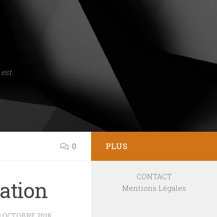
est.
0
PLUS
CONTACT
mation
Mentions Légales
3 OCTOBRE 2018