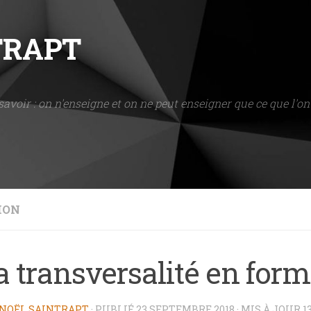
NTRAPT
savoir : on n'enseigne et on ne peut enseigner que ce que l'on 
ION
a transversalité en for
NOËL SAINTRAPT
· PUBLIÉ
23 SEPTEMBRE 2018
· MIS À JOUR
1