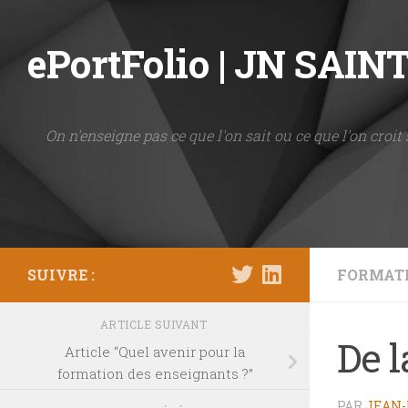
Skip to content
ePortFolio | JN SAI
On n'enseigne pas ce que l'on sait ou ce que l'on croit 
SUIVRE :
FORMAT
ARTICLE SUIVANT
De l
Article “Quel avenir pour la
formation des enseignants ?”
PAR
JEAN-