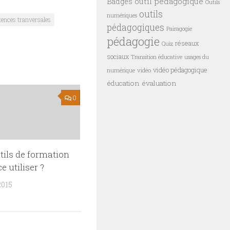
outil pédagogique
Badges
Outils
outils
numériques
ences tranversales
pédagogiques
Pairagogie
pédagogie
réseaux
Quiz
sociaux
Transition éducative
usages du
vidéo pédagogique
vidéo
numérique
éducation
évaluation
0
tils de formation
e utiliser ?
2015