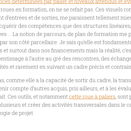
es déterminées par palier et niveaux attendus et év
 roues en formation, on ne se refait pas. Ces visuels ro
t d’entrées et de sorties, me paraissent tellement mie
cquérir des compétences que des structures linéaires
s … La notion de parcours, de plan de formation me p
par son côté parcellaire. Je sais qu’elle est fondamen
s et surtout dans nos financements mais la réalité, c’es
entissage à l’autre au gré des rencontres, des échange
tés et rarement en suivant un cadre précis et contrain
as, comme elle a la capacité de sortir du cadre, la tran
enir compte d’autres acquis, pris ailleurs, et à les évalu
fait. Ces outils, et notamment
cette roue à paliers
, sont
plusieurs et créer des activités transversales dans le 
gie de projet.