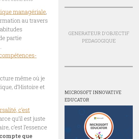
ique managériale
,
ormation au travers
habitudes
GENERATEUR D'OBJECTIF
de partie
PEDAGOGIQUE
…
s compétences-
ructure même où je
ue, d’Histoire et
MICROSOFT INNOVATIVE
EDUCATOR
salité, c’est
arce qu’il est juste
aire, c’est l’essence
e compte que