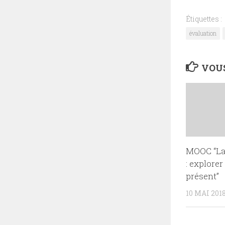
Étiquettes :
évaluation
VOUS
MOOC “La 
: explorer
présent”
10 MAI 201