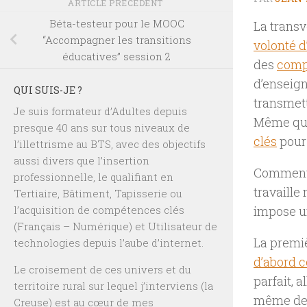
ARTICLE PRÉCÉDENT
Béta-testeur pour le MOOC
La transv
“Accompagner les transitions
volonté d
éducatives” session 2
des
comp
d’enseign
QUI SUIS-JE ?
transmett
Je suis formateur d’Adultes depuis
Même qua
presque 40 ans sur tous niveaux de
clés
pour 
l’illettrisme au BTS, avec des objectifs
aussi divers que l’insertion
Comment, 
professionnelle, le qualifiant en
travaill
Tertiaire, Bâtiment, Tapisserie ou
l’acquisition de compétences clés
impose u
(Français – Numérique) et Utilisateur de
La premiè
technologies depuis l’aube d’internet.
d’abord 
Le croisement de ces univers et du
parfait, a
territoire rural sur lequel j’interviens (la
même de c
Creuse) est au cœur de mes