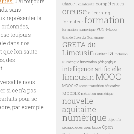
alués.
J’ai toujours
compétences
ChatGPT
collaboratif
creuse
nds, sans
e-learning
formation
ux représenter la
formateur
, ordonnées,
FUN-Mooc
formation numérique
ose toujours
Grande Ecole du Numérique
tale dans nos
GRETA du
Limousin
t que l’on saute
ia
Guéret
Inclusion
s, des
innovation pédagogique
Numérique
t.
intelligence artificielle
MOOC
limousin
sversalité nous
MOOCAZ
Mooc transition éducative
er si ce n’a pas
MOODLE
médiation numérique
 parfaits pour se
nouvelle
cadre, par exemple,
aquitaine
numérique
objectifs
Open
pédagogiques
open badge