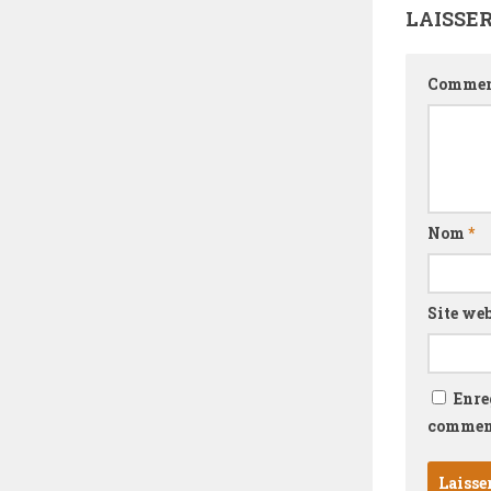
LAISSE
Commen
Nom
*
Site we
Enre
comment