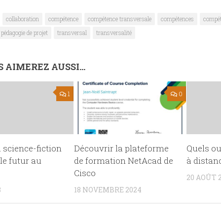
collaboration
compétence
compétence transversale
compétences
compét
pédagogie de projet
transversal
transversalité
 AIMEREZ AUSSI...
1
0
science-fiction
Découvrir la plateforme
Quels ou
 le futur au
de formation NetAcad de
à distanc
Cisco
20 AOÛT 
8
18 NOVEMBRE 2024