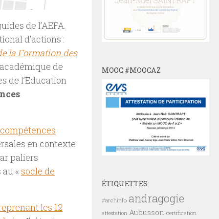
guides de l’AEFA.
ional d’actions :
de la Formation des
 académique de
MOOC #MOOCAZ
es de l’Education
nces
es compétences
rsales en contexte
ar paliers
 au «
socle de
ÉTIQUETTES
andragogie
#archinfo
reprenant les 12
Aubusson
certification
attestation