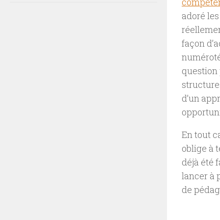
compétenc
adoré les
réellemen
façon d’a
numérotée
question 
structure
d’un appr
opportuni
En tout c
oblige à t
déjà été 
lancer à 
de pédago