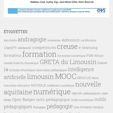
ÉTIQUETTES
andragogie
Aubusson
#archinfo
certification
attestation
creuse
compétences
e-learning
ChatGPT
collaboratif
formation
formateur
FUN-Mooc
formation numérique
GRETA du Limousin
Guéret
Grande Ecole du Numérique
ia
intelligence
innovation pédagogique
Inclusion Numérique
MOOC
limousin
artificielle
MOOCAZ
Mooc
nouvelle
MOODLE
transition éducative
médiation numérique
numérique
aquitaine
objectifs pédagogiques
open
outils
outil pédagogique
Open Badges
badge
Outils numériques
pédagogie
pédagogiques
réseaux sociaux
Pairagogie
Quiz