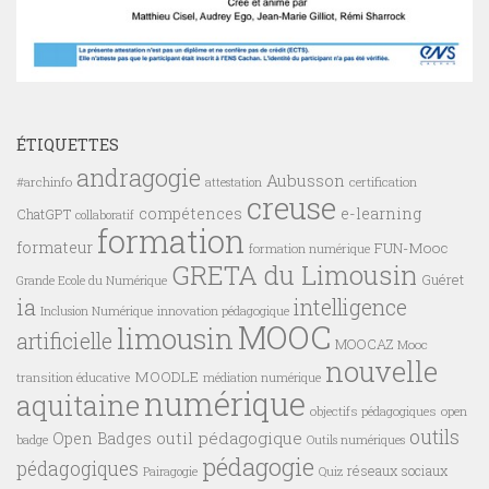
ÉTIQUETTES
andragogie
Aubusson
#archinfo
certification
attestation
creuse
compétences
e-learning
ChatGPT
collaboratif
formation
formateur
FUN-Mooc
formation numérique
GRETA du Limousin
Guéret
Grande Ecole du Numérique
ia
intelligence
innovation pédagogique
Inclusion Numérique
MOOC
limousin
artificielle
MOOCAZ
Mooc
nouvelle
MOODLE
transition éducative
médiation numérique
numérique
aquitaine
objectifs pédagogiques
open
outils
outil pédagogique
Open Badges
badge
Outils numériques
pédagogie
pédagogiques
réseaux sociaux
Pairagogie
Quiz