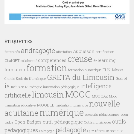
ÉTIQUETTES
andragogie
Aubusson
#archinfo
certification
attestation
creuse
compétences
e-learning
ChatGPT
collaboratif
formation
formateur
FUN-Mooc
formation numérique
GRETA du Limousin
Guéret
Grande Ecole du Numérique
ia
intelligence
innovation pédagogique
Inclusion Numérique
MOOC
limousin
artificielle
MOOCAZ
Mooc
nouvelle
MOODLE
transition éducative
médiation numérique
numérique
aquitaine
objectifs pédagogiques
open
outils
outil pédagogique
Open Badges
badge
Outils numériques
pédagogie
pédagogiques
réseaux sociaux
Pairagogie
Quiz