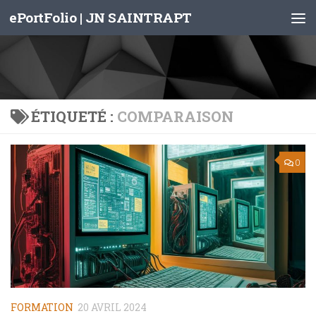
ePortFolio | JN SAINTRAPT
Skip to content
ÉTIQUETÉ :
COMPARAISON
0
FORMATION
20 AVRIL 2024