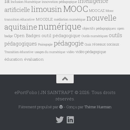
ia
intelligence
innovation pédagogique
Inclusion Numérique
MOOC
limousin
artificielle
MOOCAZ
Mooc
nouvelle
MOODLE
transition éducative
médiation numérique
numérique
aquitaine
objectifs pédagogiques
open
outils
outil pédagogique
Open Badges
badge
Outils numériques
pédagogie
pédagogiques
réseaux sociaux
Pairagogie
Quiz
vidéo pédagogique
vidéo
Transition éducative
usages du numérique
éducation
évaluation
ePortFolio | JN SAINTRAPT © 2026. Tous droits
réservés.
Fièrement propulsé par
- Conçu par
Thème Hueman