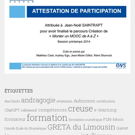
ÉTIQUETTES
andragogie
Aubusson
#archinfo
certification
attestation
creuse
compétences
e-learning
ChatGPT
collaboratif
formation
formateur
FUN-Mooc
formation numérique
GRETA du Limousin
Guéret
Grande Ecole du Numérique