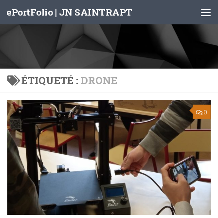
ePortFolio | JN SAINTRAPT
Skip to content
ÉTIQUETÉ :
DRONE
0