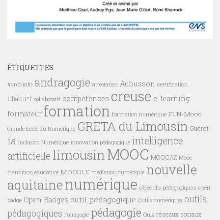
ÉTIQUETTES
andragogie
Aubusson
#archinfo
certification
attestation
creuse
compétences
e-learning
ChatGPT
collaboratif
formation
formateur
FUN-Mooc
formation numérique
GRETA du Limousin
Guéret
Grande Ecole du Numérique
ia
intelligence
innovation pédagogique
Inclusion Numérique
MOOC
limousin
artificielle
MOOCAZ
Mooc
nouvelle
MOODLE
transition éducative
médiation numérique
numérique
aquitaine
objectifs pédagogiques
open
outils
outil pédagogique
Open Badges
badge
Outils numériques
pédagogie
pédagogiques
réseaux sociaux
Pairagogie
Quiz