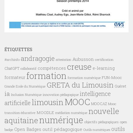
ÉTIQUETTES
andragogie
Aubusson
#archinfo
certification
attestation
creuse
compétences
e-learning
ChatGPT
collaboratif
formation
formateur
FUN-Mooc
formation numérique
GRETA du Limousin
Guéret
Grande Ecole du Numérique
ia
intelligence
innovation pédagogique
Inclusion Numérique
MOOC
limousin
artificielle
MOOCAZ
Mooc
nouvelle
MOODLE
transition éducative
médiation numérique
numérique
aquitaine
objectifs pédagogiques
open
outils
outil pédagogique
Open Badges
badge
Outils numériques