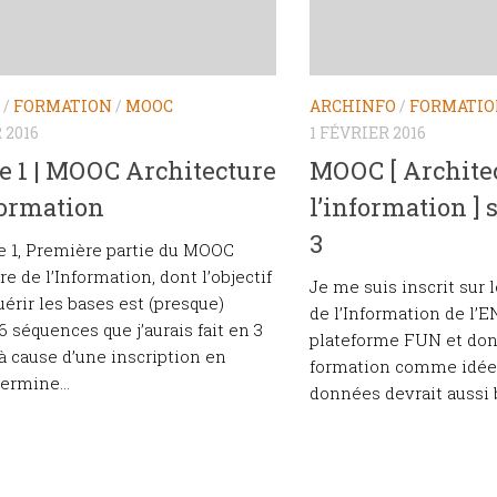
/
FORMATION
/
MOOC
ARCHINFO
/
FORMATI
 2016
1 FÉVRIER 2016
e 1 | MOOC Architecture
MOOC [ Archite
formation
l’information ] 
3
e 1, Première partie du MOOC
e de l’Information, dont l’objectif
Je me suis inscrit sur
uérir les bases est (presque)
de l’Information de l’E
6 séquences que j’aurais fait en 3
plateforme FUN et don
 cause d’une inscription en
formation comme idée 
termine...
données devrait aussi 