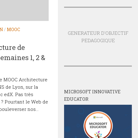
ON
/
MOOC
GENERATEUR D'OBJECTIF
PEDAGOGIQUE
cture de
semaines 1, 2 &
 le MOOC Architecture
NS de Lyon, sur la
MICROSOFT INNOVATIVE
c edX. Pas très
EDUCATOR
? Pourtant le Web de
bouleverser nos...