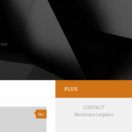
est.
PLUS
CONTACT
Mentions Légales
2