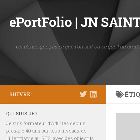
Skip to content
ePortFolio | JN SAI
On n'enseigne pas ce que l'on sait ou ce que l'on croit 
ÉTIQ
SUIVRE :
QUI SUIS-JE ?
Je suis formateur d’Adultes depuis
presque 40 ans sur tous niveaux de
l’illettrisme au BTS, avec des objectifs