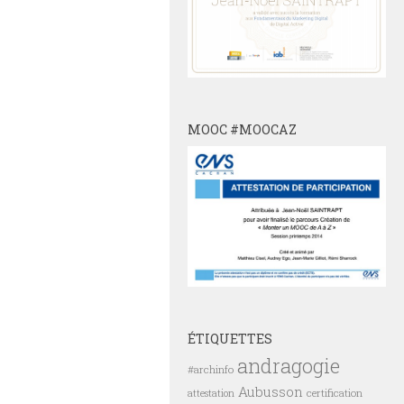
MOOC #MOOCAZ
ÉTIQUETTES
andragogie
#archinfo
Aubusson
certification
attestation