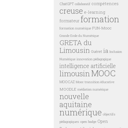
compétences
ChatGPT
collaboratif
creuse
e-learning
formation
formateur
FUN-Mooc
formation numérique
Grande Ecole du Numérique
GRETA du
Limousin
ia
Guéret
Inclusion
innovation pédagogique
Numérique
intelligence artificielle
MOOC
limousin
MOOCAZ
Mooc transition éducative
MOODLE
médiation numérique
nouvelle
aquitaine
numérique
objectifs
Open
pédagogiques
open badge