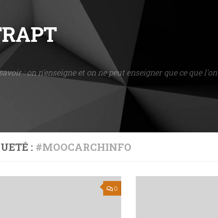
NTRAPT
savoir : on n'enseigne et on ne peut enseigner que ce que l'on 
UETÉ :
#MOOCARCHINFO
0