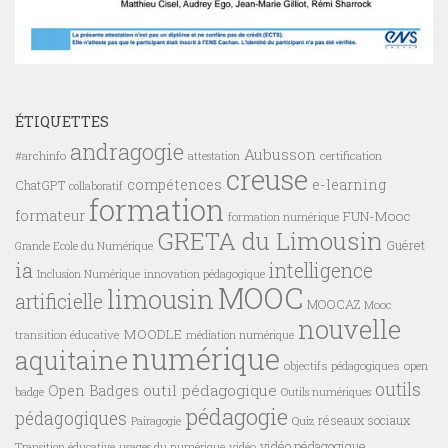
ÉTIQUETTES
andragogie
Aubusson
#archinfo
certification
attestation
creuse
compétences
e-learning
ChatGPT
collaboratif
formation
formateur
FUN-Mooc
formation numérique
GRETA du Limousin
Guéret
Grande Ecole du Numérique
ia
intelligence
innovation pédagogique
Inclusion Numérique
MOOC
limousin
artificielle
MOOCAZ
Mooc
nouvelle
MOODLE
transition éducative
médiation numérique
numérique
aquitaine
objectifs pédagogiques
open
outils
outil pédagogique
Open Badges
badge
Outils numériques
pédagogie
pédagogiques
réseaux sociaux
Pairagogie
Quiz
vidéo pédagogique
vidéo
Transition éducative
usages du numérique