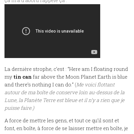
ça m’a d’abord rappelé ça :
La dernière strophe, c’est : “Here am I floating round
my
tin can
far above the Moon Planet Earth is blue
and there’s nothing I can do.”
(
Me voici flottant
autour de ma boîte de conserve loin au-dessus de la
Lune, la Planète Terre est bleue et il n’y a rien que je
puisse faire.)
A force de mettre les gens, et tout ce qu’il sont et
font, en boîte, à force de se laisser mettre en boîte, je