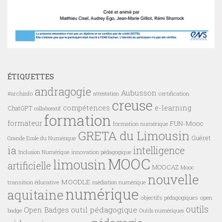
ÉTIQUETTES
andragogie
Aubusson
#archinfo
certification
attestation
creuse
compétences
e-learning
ChatGPT
collaboratif
formation
formateur
FUN-Mooc
formation numérique
GRETA du Limousin
Guéret
Grande Ecole du Numérique
ia
intelligence
innovation pédagogique
Inclusion Numérique
MOOC
limousin
artificielle
MOOCAZ
Mooc
nouvelle
MOODLE
transition éducative
médiation numérique
numérique
aquitaine
objectifs pédagogiques
open
outils
outil pédagogique
Open Badges
badge
Outils numériques