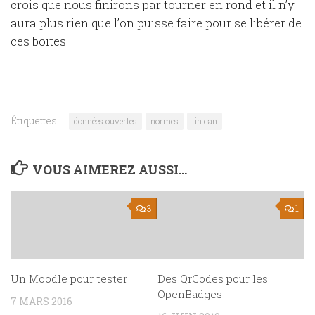
crois que nous finirons par tourner en rond et il n’y
aura plus rien que l’on puisse faire pour se libérer de
ces boites.
Étiquettes :
données ouvertes
normes
tin can
VOUS AIMEREZ AUSSI...
3
1
Un Moodle pour tester
Des QrCodes pour les
OpenBadges
7 MARS 2016