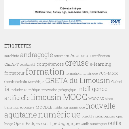
ÉTIQUETTES
andragogie
Aubusson
#archinfo
certification
attestation
creuse
compétences
e-learning
ChatGPT
collaboratif
formation
formateur
FUN-Mooc
formation numérique
GRETA du Limousin
Guéret
Grande Ecole du Numérique
ia
intelligence
innovation pédagogique
Inclusion Numérique
MOOC
limousin
artificielle
MOOCAZ
Mooc
nouvelle
MOODLE
transition éducative
médiation numérique
numérique
aquitaine
objectifs pédagogiques
open
outils
outil pédagogique
Open Badges
badge
Outils numériques