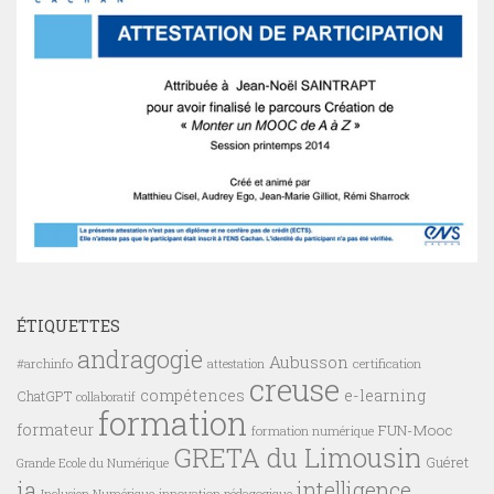
ÉTIQUETTES
andragogie
Aubusson
#archinfo
certification
attestation
creuse
compétences
e-learning
ChatGPT
collaboratif
formation
formateur
FUN-Mooc
formation numérique
GRETA du Limousin
Guéret
Grande Ecole du Numérique
ia
intelligence
innovation pédagogique