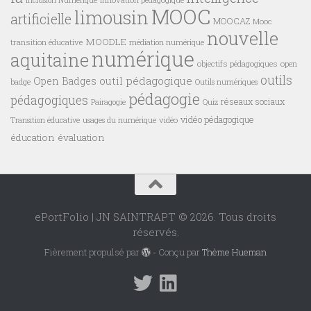
Inclusion Numérique
MOOC
limousin
artificielle
MOOCAZ
Mooc
nouvelle
MOODLE
transition éducative
médiation numérique
numérique
aquitaine
objectifs pédagogiques
open
outils
outil pédagogique
Open Badges
badge
Outils numériques
pédagogie
pédagogiques
réseaux sociaux
Pairagogie
Quiz
vidéo pédagogique
vidéo
Transition éducative
usages du numérique
éducation
évaluation
ePortFolio | JN SAINTRAPT © 2026. Tous droits
réservés.
Fièrement propulsé par
- Conçu par
Thème Hueman