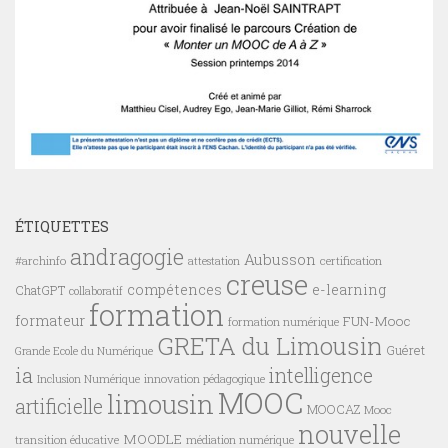
ÉTIQUETTES
andragogie
Aubusson
#archinfo
certification
attestation
creuse
compétences
e-learning
ChatGPT
collaboratif
formation
formateur
FUN-Mooc
formation numérique
GRETA du Limousin
Guéret
Grande Ecole du Numérique
ia
intelligence
innovation pédagogique
Inclusion Numérique
MOOC
limousin
artificielle
MOOCAZ
Mooc
nouvelle
MOODLE
transition éducative
médiation numérique