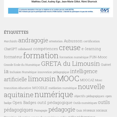
ÉTIQUETTES
andragogie
Aubusson
#archinfo
certification
attestation
creuse
compétences
e-learning
ChatGPT
collaboratif
formation
formateur
FUN-Mooc
formation numérique
GRETA du Limousin
Guéret
Grande Ecole du Numérique
ia
intelligence
innovation pédagogique
Inclusion Numérique
MOOC
limousin
artificielle
MOOCAZ
Mooc
nouvelle
MOODLE
transition éducative
médiation numérique
numérique
aquitaine
objectifs pédagogiques
open
outils
outil pédagogique
Open Badges
badge
Outils numériques
pédagogie
pédagogiques
réseaux sociaux
Pairagogie
Quiz
vidéo pédagogique