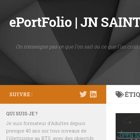
Skip to content
ePortFolio | JN SAI
On n'enseigne pas ce que l'on sait ou ce que l'on croit 
ÉTIQ
SUIVRE :
QUI SUIS-JE ?
Je suis formateur d’Adultes depuis
presque 40 ans sur tous niveaux de
l’illettrisme au BTS, avec des objectifs