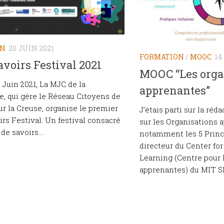
ON
20 JUIN 2021
FORMATION
/
MOOC
14
voirs Festival 2021
MOOC “Les orga
5 Juin 2021, La MJC de la
apprenantes”
e, qui gère le Réseau Citoyens de
ur la Creuse, organise le premier
J’étais parti sur la réd
rs Festival. Un festival consacré
sur les Organisations 
de savoirs....
notamment les 5 Princ
directeur du Center for
Learning (Centre pour 
apprenantes) du MIT Sl