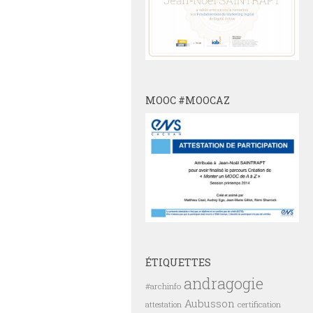
MOOC #MOOCAZ
ÉTIQUETTES
andragogie
#archinfo
Aubusson
certification
attestation