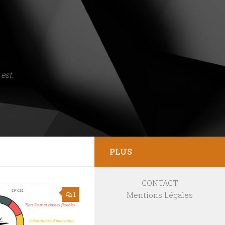
est.
PLUS
CONTACT
Mentions Légales
1