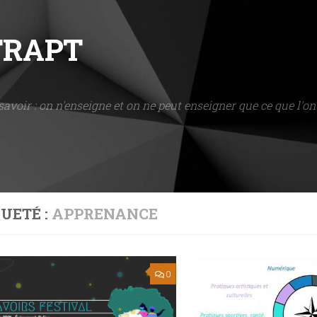
NTRAPT
savoir : on n'enseigne et on ne peut enseigner que ce que l'on 
UETÉ :
APPRENANCE
0